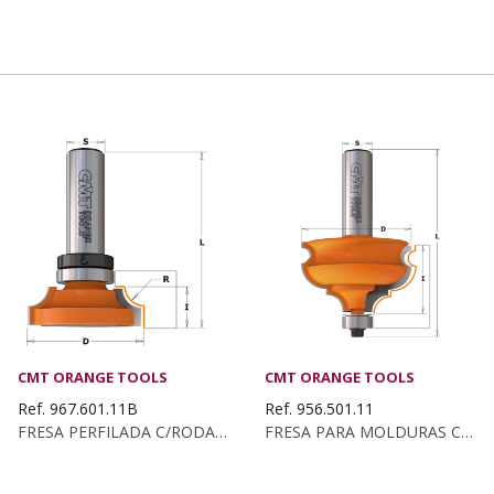
CMT ORANGE TOOLS
CMT ORANGE TOOLS
Ref. 967.601.11B
Ref. 956.501.11
FRESA PERFILADA C/RODAM. HM S:8 D:38
FRESA PARA MOLDURAS C/RODAM. HM S:12 D:47.5X28.5