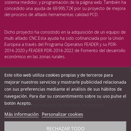
sistema medidor, y programación de la página web. También ha
concedido una ayuda de 69.995,72€ por su proyecto de mejora
del proceso de afilado herramientas calidad PCD.
Dicho proyecto ha consistido en la adquisición de un equipo de
multi afilado CNC.Esta ayuda ha sido cofinanciada por la Unión
Europea a través del Programa Operativo FEADER y su PDR-
2014-2020 y FEADER PDR-2014-2022 de Fomento del desarrollo
económico en las zonas rurales.
Las actuaciones realizadas han permitido aumentar la
Este sitio web utiliza cookies propias y de terceros para
capacidad productiva, avanzar en las nuevas tecnologías y
mejorar nuestros servicios y mostrarle publicidad relacionada
reducir el consumo energético. Todos los equipos adquiridos
con sus preferencias mediante el análisis de sus hábitos de
son totalmente automatizados y programables por lo que
navegación. Para dar su consentimiento sobre su uso pulse el
suponen una mejora en la transformación digital de la empresa,
botón Acepto.
por lo que se han reducido los residuos del proceso
productivo.
Más información
Personalizar cookies
RECHAZAR TODO