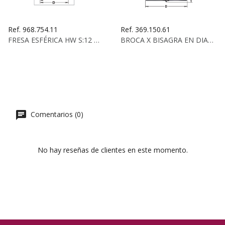
Ref. 968.754.11
Ref. 369.150.61
FRESA ESFÉRICA HW S:12 D:25,4X17,5X23,5X70 R:12,7
BROCA X BISAGRA EN DIAM. PCD D:15X70 S:10X20 DCHA
Comentarios (0)
No hay reseñas de clientes en este momento.