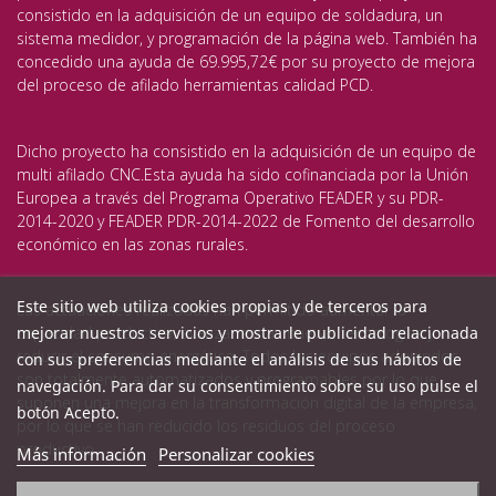
consistido en la adquisición de un equipo de soldadura, un
sistema medidor, y programación de la página web. También ha
concedido una ayuda de 69.995,72€ por su proyecto de mejora
del proceso de afilado herramientas calidad PCD.
Dicho proyecto ha consistido en la adquisición de un equipo de
multi afilado CNC.Esta ayuda ha sido cofinanciada por la Unión
Europea a través del Programa Operativo FEADER y su PDR-
2014-2020 y FEADER PDR-2014-2022 de Fomento del desarrollo
económico en las zonas rurales.
Este sitio web utiliza cookies propias y de terceros para
Las actuaciones realizadas han permitido aumentar la
mejorar nuestros servicios y mostrarle publicidad relacionada
capacidad productiva, avanzar en las nuevas tecnologías y
reducir el consumo energético. Todos los equipos adquiridos
con sus preferencias mediante el análisis de sus hábitos de
son totalmente automatizados y programables por lo que
navegación. Para dar su consentimiento sobre su uso pulse el
suponen una mejora en la transformación digital de la empresa,
botón Acepto.
por lo que se han reducido los residuos del proceso
productivo.
Más información
Personalizar cookies