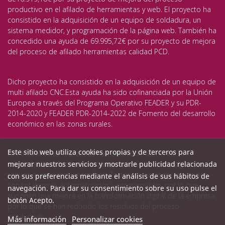
productivo en el afilado de herramientas y web. El proyecto ha
consistido en la adquisición de un equipo de soldadura, un
sistema medidor, y programación de la página web. También ha
concedido una ayuda de 69.995,72€ por su proyecto de mejora
del proceso de afilado herramientas calidad PCD.
Dicho proyecto ha consistido en la adquisición de un equipo de
multi afilado CNC.Esta ayuda ha sido cofinanciada por la Unión
Europea a través del Programa Operativo FEADER y su PDR-
2014-2020 y FEADER PDR-2014-2022 de Fomento del desarrollo
económico en las zonas rurales.
Este sitio web utiliza cookies propias y de terceros para
Las actuaciones realizadas han permitido aumentar la
mejorar nuestros servicios y mostrarle publicidad relacionada
capacidad productiva, avanzar en las nuevas tecnologías y
reducir el consumo energético. Todos los equipos adquiridos
con sus preferencias mediante el análisis de sus hábitos de
son totalmente automatizados y programables por lo que
navegación. Para dar su consentimiento sobre su uso pulse el
suponen una mejora en la transformación digital de la empresa,
botón Acepto.
por lo que se han reducido los residuos del proceso
productivo.
Más información
Personalizar cookies