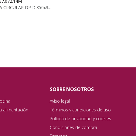
237.072.14M
SIERRA CIRCULAR DP D:350x3.5/2.5x30 Z:72 TCG
SOBRE NOSOTROS
ocina
Aviso legal
ta alimentación
Términos y condiciones de uso
Política de privacidad y cookies
Condiciones de compra