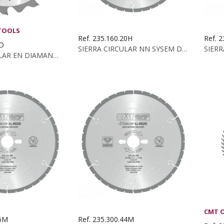
TOOLS
Ref. 235.160.20H
Ref. 
HD
SIERRA CIRCULAR NN SYSEM DP 160X2.2 1.6X20 Z20HR
SIERRA CIRCULAR EN DIAMANTE PARA MAT. ABRASIVOS...
CMT 
36M
Ref. 235.300.44M