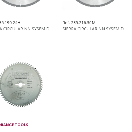
235.190.24H
Ref. 235.216.30M
SIERRA CIRCULAR NN SYSEM DP 190X2.5 2X30 Z24HR
SIERRA CIRCULAR NN SYSEM DP 216X2.5 2X30 Z30HR
ORANGE TOOLS