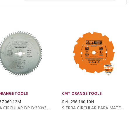
ORANGE TOOLS
CMT ORANGE TOOLS
237.060.12M
Ref. 236.160.10H
SIERRA CIRCULAR DP D:300x3.2/2.2x30 Z:60 TCG
SIERRA CIRCULAR PARA MATERIALES DUROS/...