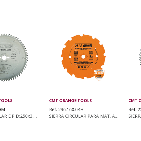
TOOLS
CMT ORANGE TOOLS
CMT 
10M
Ref. 236.160.04H
Ref. 
SIERRA CIRCULAR DP D:250x3.2/2.2x30 Z:48 TCG
SIERRA CIRCULAR PARA MAT. ABRASIVOS...