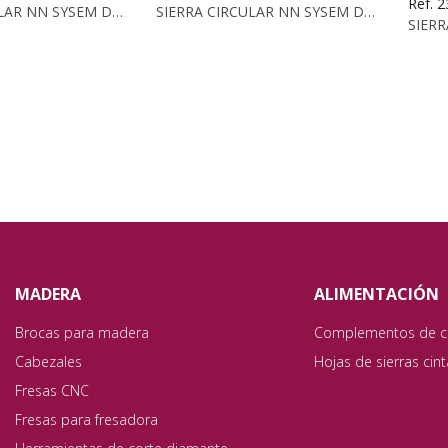
Ref. 
SIERRA CIRCULAR NN SYSEM DP 250X2.5 2X36 Z30HR
SIERRA CIRCULAR NN SYSEM DP 300X2.5 2X30 Z44HR
MADERA
ALIMENTACIÓN
Brocas para madera
Complementos de c
Cabezales
Hojas de sierras cin
Fresas CNC
Fresas para fresadora