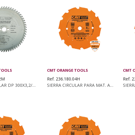
TOOLS
CMT ORANGE TOOLS
CMT 
12M
Ref. 236.180.04H
Ref. 
SIERRA CIRCULAR DP 300X3,2/2,2X30 Z96 TCG
SIERRA CIRCULAR PARA MAT. ABRASIVOS...