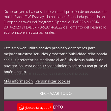
Dicho proyecto ha consistido en la adquisición de un equipo de
multi afilado CNC.Esta ayuda ha sido cofinanciada por la Unión
Europea a través del Programa Operativo FEADER y su PDR-
2014-2020 y FEADER PDR-2014-2022 de Fomento del desarrollo
económico en las zonas rurales.
Las actuaciones realizadas han permitido aumentar la
Este sitio web utiliza cookies propias y de terceros para
capacidad productiva, avanzar en las nuevas tecnologías y
mejorar nuestros servicios y mostrarle publicidad relacionada
reducir el consumo energético. Todos los equipos adquiridos
con sus preferencias mediante el análisis de sus hábitos de
son totalmente automatizados y programables por lo que
navegación. Para dar su consentimiento sobre su uso pulse el
suponen una mejora en la transformación digital de la empresa,
botón Acepto.
por lo que se han reducido los residuos del proceso
productivo.
Más información
Personalizar cookies
RECHAZAR TODO
Copyright ©2024 Filaman. Todos los derechos reservados
ACEPTO
¿Necesita ayuda?