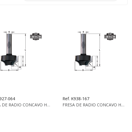
K927-064
Ref. K938-167
FRESA DE RADIO CONCAVO HW Z2 S:8 D:25.4X14.3 X...
FRESA DE RADIO CONCAVO HW Z2 S:8 D:16.7X7.9 X...