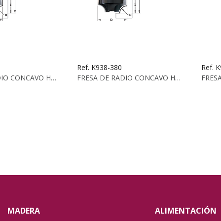
Ref. K938-380
Ref. 
FRESA DE RADIO CONCAVO HW Z2 S:8 D:31.8X16.5X...
FRESA DE RADIO CONCAVO HW Z2 S:8 D:38.1X19X 61...
MADERA
ALIMENTACIÓN