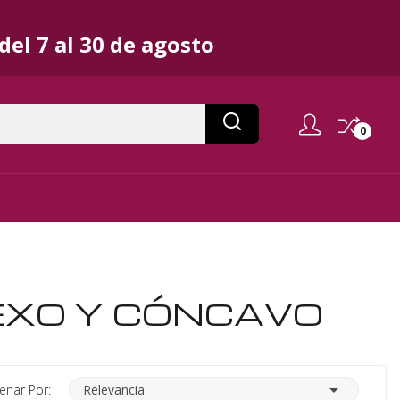
el 7 al 30 de agosto
0
EXO Y CÓNCAVO

enar Por:
Relevancia