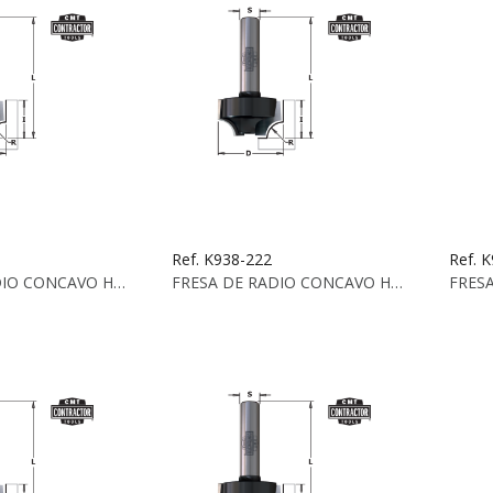
Ref. K938-222
Ref. 
FRESA DE RADIO CONCAVO HW Z2 S:8 D:18.7X10.5 X...
FRESA DE RADIO CONCAVO HW Z2 S:8 D:22.2X12.7 X...