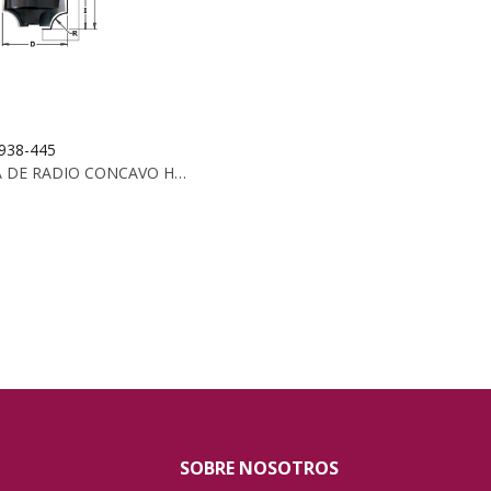
K938-445
FRESA DE RADIO CONCAVO HW Z2 S:8 D:44.7X22.2X...
SOBRE NOSOTROS