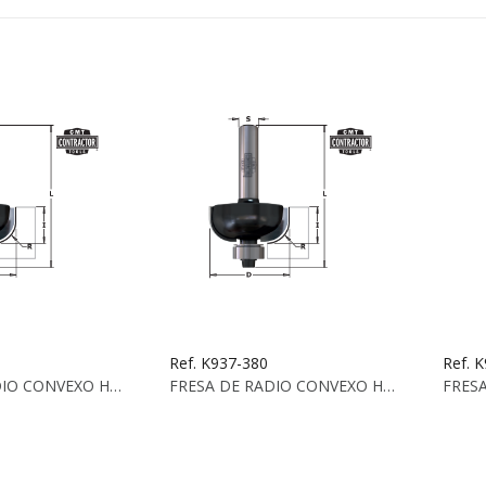
Ref. K937-380
Ref. 
FRESA DE RADIO CONVEXO HW Z2 S:8 D:31.8X14X56...
FRESA DE RADIO CONVEXO HW Z2 S:8 D:38.1X16X62...