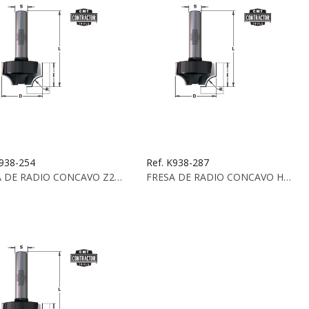
K938-254
Ref. K938-287
FRESA DE RADIO CONCAVO Z2 S:8 D:25.4X13.5 X 55...
FRESA DE RADIO CONCAVO HW Z2 S:8 D:28.7X15.5X...