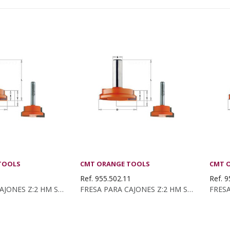
TOOLS
CMT ORANGE TOOLS
CMT 
1
Ref. 955.502.11
Ref. 9
FRESA PARA CAJONES Z:2 HM S:6 D:31.7X12.7
FRESA PARA CAJONES Z:2 HM S:12 D:50.8X12.7