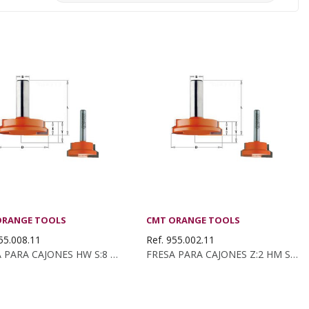
ORANGE TOOLS
CMT ORANGE TOOLS
55.008.11
Ref. 955.002.11
FRESA PARA CAJONES HW S:8 D:25,4X12,7
FRESA PARA CAJONES Z:2 HM S:8 D:31.7X12.7