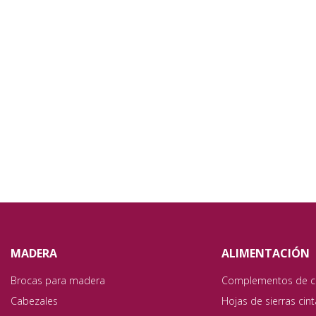
MADERA
ALIMENTACIÓN
Brocas para madera
Complementos de c
Cabezales
Hojas de sierras cin