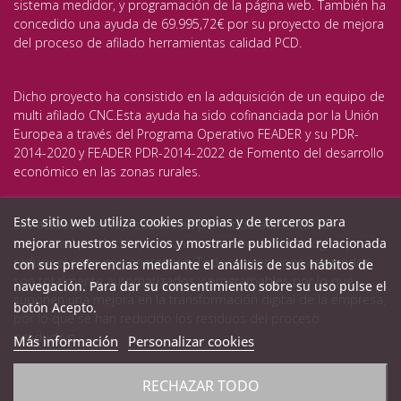
sistema medidor, y programación de la página web. También ha
concedido una ayuda de 69.995,72€ por su proyecto de mejora
del proceso de afilado herramientas calidad PCD.
Dicho proyecto ha consistido en la adquisición de un equipo de
multi afilado CNC.Esta ayuda ha sido cofinanciada por la Unión
Europea a través del Programa Operativo FEADER y su PDR-
2014-2020 y FEADER PDR-2014-2022 de Fomento del desarrollo
económico en las zonas rurales.
Este sitio web utiliza cookies propias y de terceros para
Las actuaciones realizadas han permitido aumentar la
mejorar nuestros servicios y mostrarle publicidad relacionada
capacidad productiva, avanzar en las nuevas tecnologías y
reducir el consumo energético. Todos los equipos adquiridos
con sus preferencias mediante el análisis de sus hábitos de
son totalmente automatizados y programables por lo que
navegación. Para dar su consentimiento sobre su uso pulse el
suponen una mejora en la transformación digital de la empresa,
botón Acepto.
por lo que se han reducido los residuos del proceso
productivo.
Más información
Personalizar cookies
RECHAZAR TODO