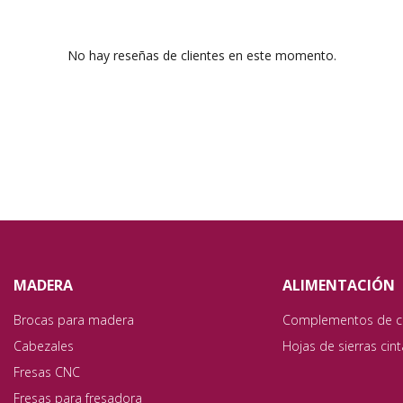
No hay reseñas de clientes en este momento.
MADERA
ALIMENTACIÓN
Brocas para madera
Complementos de c
Cabezales
Hojas de sierras cin
Fresas CNC
Fresas para fresadora