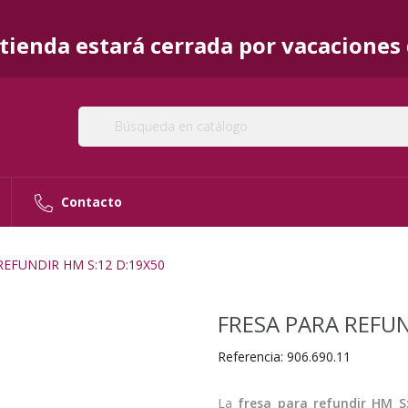
ienda estará cerrada por vacaciones d
Contacto
REFUNDIR HM S:12 D:19X50
FRESA PARA REFUN
Referencia:
906.690.11
La
fresa para refundir HM S