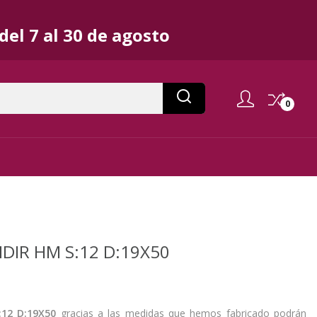
el 7 al 30 de agosto
0
DIR HM S:12 D:19X50
:12 D:19X50
gracias a las medidas que hemos fabricado podrán