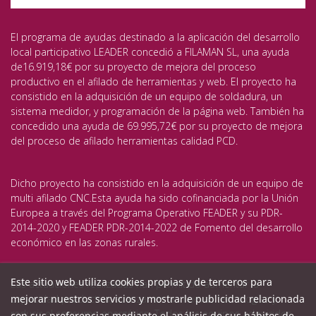
El programa de ayudas destinado a la aplicación del desarrollo
local participativo LEADER concedió a FILAMAN SL, una ayuda
de16.919,18€ por su proyecto de mejora del proceso
productivo en el afilado de herramientas y web. El proyecto ha
consistido en la adquisición de un equipo de soldadura, un
sistema medidor, y programación de la página web. También ha
concedido una ayuda de 69.995,72€ por su proyecto de mejora
del proceso de afilado herramientas calidad PCD.
Dicho proyecto ha consistido en la adquisición de un equipo de
multi afilado CNC.Esta ayuda ha sido cofinanciada por la Unión
Europea a través del Programa Operativo FEADER y su PDR-
2014-2020 y FEADER PDR-2014-2022 de Fomento del desarrollo
económico en las zonas rurales.
Este sitio web utiliza cookies propias y de terceros para
Las actuaciones realizadas han permitido aumentar la
mejorar nuestros servicios y mostrarle publicidad relacionada
capacidad productiva, avanzar en las nuevas tecnologías y
reducir el consumo energético. Todos los equipos adquiridos
con sus preferencias mediante el análisis de sus hábitos de